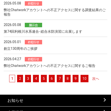
2026.05.08
弊社Chatworkアカウントへの不正アクセスに関する調査結果のご
報告
2026.05.08
第74回利根川水系連合･総合水防演習に出展します
2026.05.01
創立130周年のご挨拶
2026.04.27
弊社Chatworkアカウントへの不正アクセスに関するご報告
1
2
3
4
5
6
7
8
9
10
次へ
お知らせ