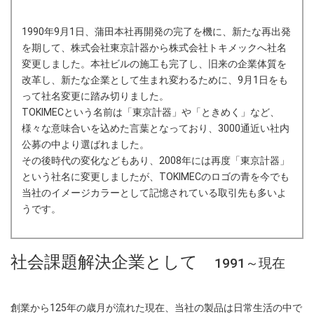
1990年9月1日、蒲田本社再開発の完了を機に、新たな再出発
を期して、株式会社東京計器から株式会社トキメックへ社名
変更しました。本社ビルの施工も完了し、旧来の企業体質を
改革し、新たな企業として生まれ変わるために、9月1日をも
って社名変更に踏み切りました。
TOKIMECという名前は「東京計器」や「ときめく」など、
様々な意味合いを込めた言葉となっており、3000通近い社内
公募の中より選ばれました。
その後時代の変化などもあり、2008年には再度「東京計器」
という社名に変更しましたが、TOKIMECのロゴの青を今でも
当社のイメージカラーとして記憶されている取引先も多いよ
うです。
社会課題解決企業として
1991～現在
創業から125年の歳月が流れた現在、当社の製品は日常生活の中で