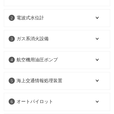
電波式水位計
2
ガス系消火設備
3
航空機用油圧ポンプ
4
海上交通情報処理装置
5
オートパイロット
6