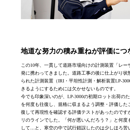
地道な努力の積み重ねが評価につなが
この10年、一貫して道路市場向けの計測装置「レー
発に携わってきました。道路工事の後に仕上がり状
られた計測装置（IRI・平坦性計測・解析装置LP-3
きるようにするためには欠かせないものです。
今でも印象深いのが、LP-3000の初期ロット出荷
を何度も往復し、規格に収まるよう調整・評価したこ
復して再現性を確認する評価テストがあったのです
リのラインでした。「何が悪いんだろう？」と何度
して…と、寒空の中で試行錯誤したのは少しほろ苦い思