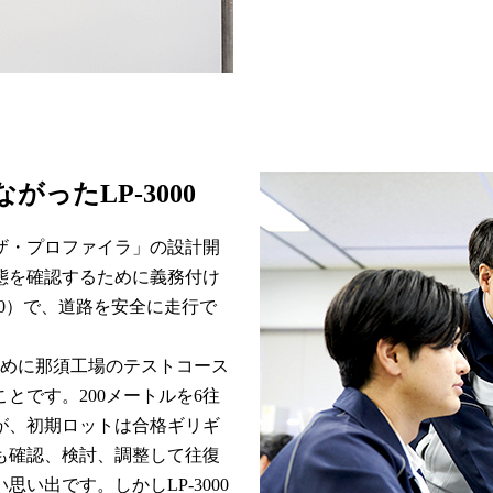
ったLP-3000
ザ・プロファイラ」の設計開
態を確認するために義務付け
000）で、道路を安全に走行で
のために那須工場のテストコース
とです。200メートルを6往
が、初期ロットは合格ギリギ
も確認、検討、調整して往復
い出です。しかしLP-3000