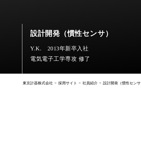
設計開発（慣性センサ）
Y.K. 2013年新卒入社
電気電子工学専攻 修了
東京計器株式会社
>
採用サイト
>
社員紹介
>
設計開発（慣性センサ