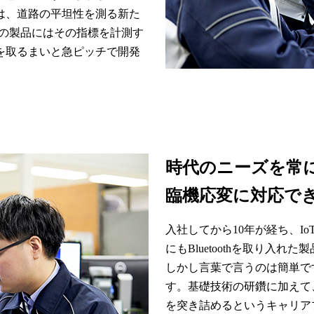
は、道路の平坦性を測る新た
器の製品にはその指標を計測す
を取るまいと急ピッチで開発
時代のニーズを常
臨機応変に対応で
入社してから10年が経ち、I
にもBluetoothを取り入
しかし言葉で言うのは簡単で
す。基礎技術の研鑽に加えて
を突き詰めるというキャリア