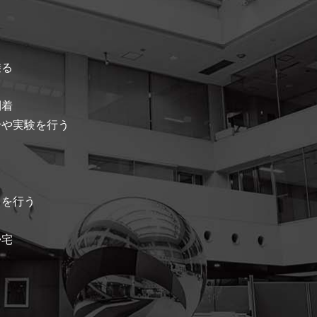
乗る
到着
せや実験を行う
きを行う
帰宅