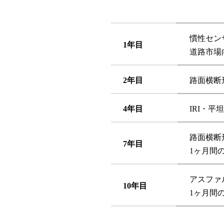
慣性セン
1年目
道路市場
2年目
路面横断
4年目
IRI・平
路面横断
7年目
1ヶ月間
アスファ
10年目
1ヶ月間