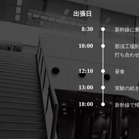
出張日
8:30
新幹線に
10:00
那須工場
打ち合わ
12:10
昼食
13:00
実験の続
18:00
新幹線で