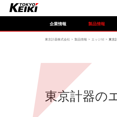
企業情報
製品情報
東京計器株式会社
>
製品情報
>
エッジAI
>
東京
東京計器のエ