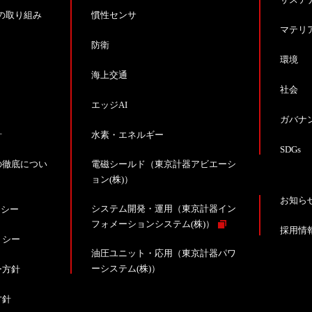
の取り組み
慣性センサ
マテリ
防衛
環境
海上交通
社会
エッジAI
ガバナ
針
水素・エネルギー
SDGs
の徹底につい
電磁シールド（東京計器アビエーシ
ョン(株)）
お知ら
システム開発・運用（東京計器イン
リシー
フォメーションシステム(株)）
採用情
リシー
油圧ユニット・応用（東京計器パワ
ーシステム(株)）
ー方針
方針