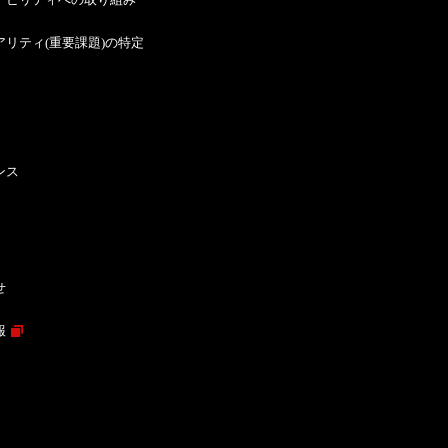
アリティ(重要課題)の特定
ンス
せ
報