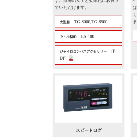
す。航海の安全と効率化にお役立
イ
ていただけます。
は
く
ま
TG-8000,TG-8500
大型船
ES-180
中・小型船
[P
ジャイロコンパスアクセサリー
DF]
スピードログ