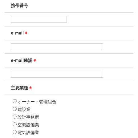
携帯番号
e-mail
※
e-mail確認
※
主要業種
※
オーナー・管理組合
建設業
設計事務所
空調設備業
電気設備業