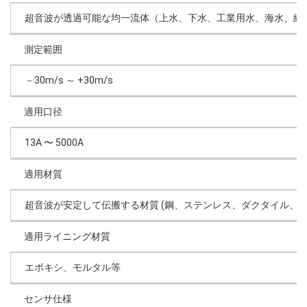
超音波が透過可能な均一流体（上水、下水、工業用水、海水、純
測定範囲
－30m/s ～ +30m/s
適用口径
13A 〜 5000A
適用材質
超音波が安定して伝搬する材質 (鋼、ステンレス、ダクタイル、PV
適用ライニング材質
エポキシ、モルタル等
センサ仕様