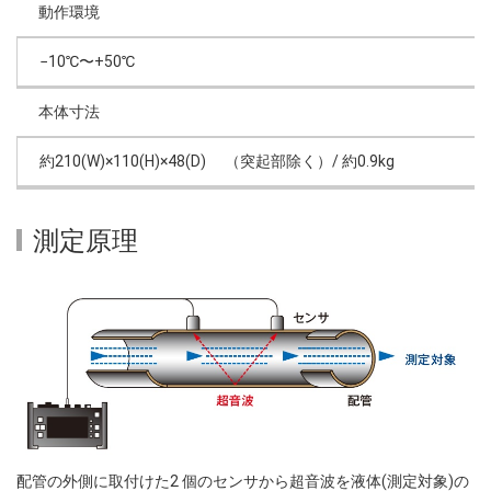
動作環境
−10℃〜+50℃
本体寸法
約210(W)×110(H)×48(D) （突起部除く）/ 約0.9kg
測定原理
配管の外側に取付けた2 個のセンサから超音波を液体(測定対象)の