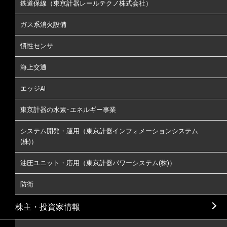
鉄道保線（東京計器レールテクノ株式会社）
ガス系消火設備
慣性センサ
海上交通
エッジAI
東京計器の水素･エネルギー事業
システム開発・運用（東京計器インフォメーションシステム
(株)）
油圧ユニット・応用（東京計器パワーシステム(株)）
防衛
株主・投資家情報