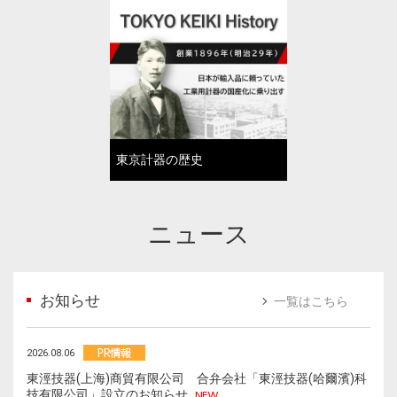
東京計器の歴史
ニュース
お知らせ
一覧はこちら
2026.08.06
東涇技器(上海)商貿有限公司 合弁会社「東涇技器(哈爾濱)科
技有限公司」設立のお知らせ