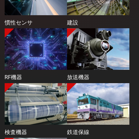
慣性センサ
建設
RF機器
放送機器
検査機器
鉄道保線