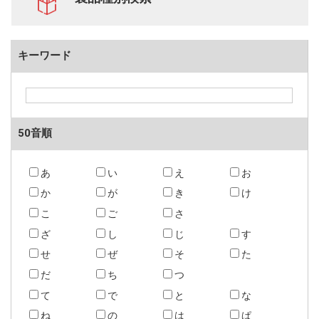
キーワード
50音順
あ
い
え
お
か
が
き
け
こ
ご
さ
ざ
し
じ
す
せ
ぜ
そ
た
だ
ち
つ
て
で
と
な
ね
の
は
ぱ