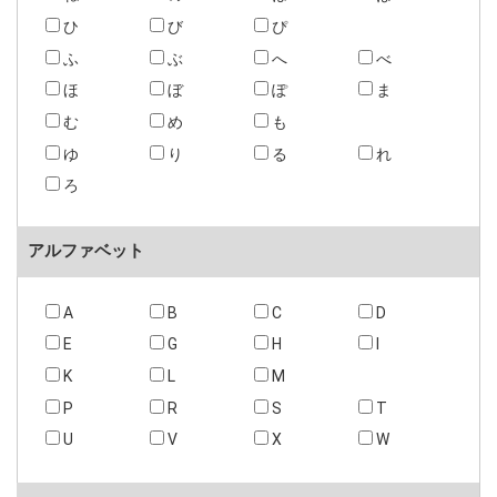
ひ
び
ぴ
ふ
ぶ
へ
べ
ほ
ぼ
ぽ
ま
む
め
も
ゆ
り
る
れ
ろ
アルファベット
A
B
C
D
E
G
H
I
K
L
M
P
R
S
T
U
V
X
W