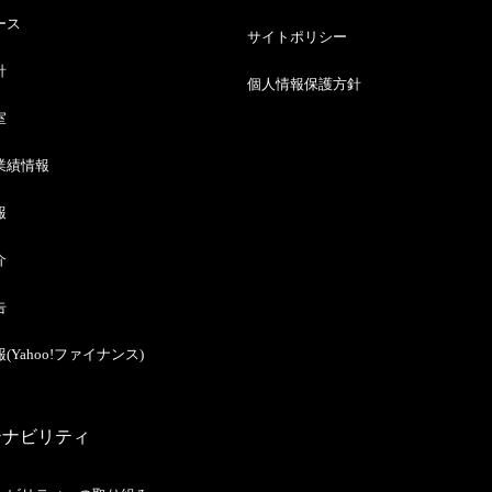
ース
サイトポリシー
針
個人情報保護方針
室
業績情報
報
介
告
(Yahoo!ファイナンス)
テナビリティ