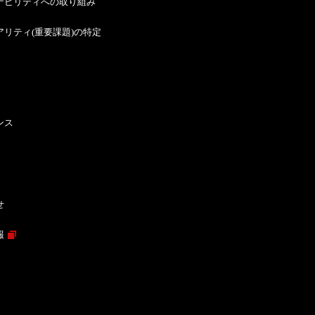
ナビリティへの取り組み
アリティ(重要課題)の特定
ンス
せ
報