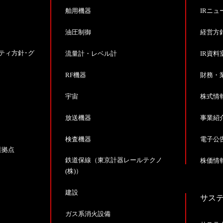
舶用機器
IRニュ
油圧制御
経営方
ティ方針･グ
流量計・レベル計
IR資料
RF機器
財務・
宇宙
株式情
放送機器
事業紹
検査機器
電子公
業拠点
鉄道保線（東京計器レールテクノ
株価情報
(株)）
建設
サス
ガス系消火設備