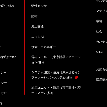
サステ
の取り組み
慣性センサ
マテリ
防衛
環境
海上交通
社会
エッジAI
ガバナ
針
水素・エネルギー
SDGs
の徹底につい
電磁シールド（東京計器アビエーシ
ョン(株)）
お知ら
システム開発・運用（東京計器イン
リシー
フォメーションシステム(株)）
採用情
リシー
油圧ユニット・応用（東京計器パワ
ーシステム(株)）
ー方針
方針