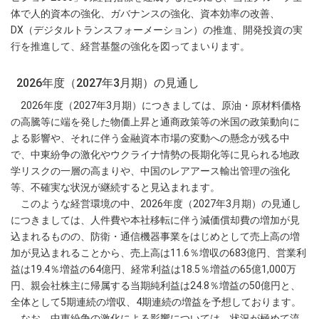
体で人的資本の強化、ガバナンスの強化、資本効率の改善、
DX（デジタルトランスフォーメーション）の推進、開発投資の実
行を推進して、経営基盤の強化を図ってまいります。
2026年度（2027年3月期）の見通し
2026年度（2027年3月期）につきましては、原油・原材料価格
の高騰等に端を発した物価上昇と通商政策等の米国の政策動向に
よる影響や、それに伴う金融資本市場の変動への懸念が残る中
で、中東紛争の激化やウクライナ情勢の長期化等に見られる地政
学リスクの一層の高まりや、中国のレアアース輸出管理の強化
等、不確実な状況が継続すると見込まれます。
このような経営環境の中、2026年度（2027年3月期）の見通し
につきましては、人件費や本社移転に伴う減価償却費の増加が見
込まれるものの、防衛・通信機器事業をはじめとして売上高の増
加が見込まれることから、売上高は11.6％増収の683億円、営業利
益は19.4％増益の64億円、経常利益は18.5％増益の65億1,000万
円、親会社株主に帰属する当期純利益は24.8％増益の50億円と、
全体として5期連続の増収、4期連続の増益を予想しております。
なお、中東紛争の激化による影響については、状況が極めて流