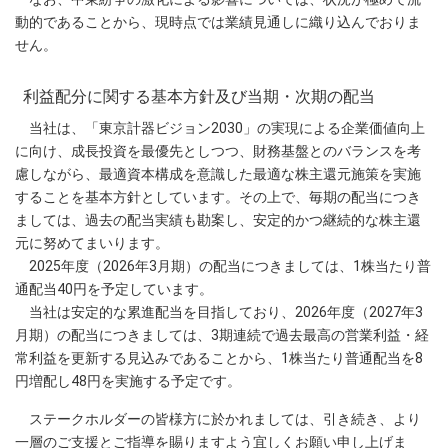
動的であることから、現時点では業績見通しに織り込んでおりま
せん。
利益配分に関する基本方針及び当期・次期の配当
当社は、「東京計器ビジョン2030」の実現による企業価値向上
に向け、成長投資を最優先としつつ、財務基盤とのバランスを考
慮しながら、最適資本構成を意識した最適な株主還元施策を実施
することを基本方針としています。その上で、毎期の配当につき
ましては、過去の配当実績も勘案し、安定的かつ継続的な株主還
元に努めてまいります。
2025年度（2026年3月期）の配当につきましては、1株当たり普
通配当40円を予定しています。
当社は安定的な累進配当を目指しており、2026年度（2027年3
月期）の配当につきましては、3期連続で過去最高の営業利益・経
常利益を更新する見込みであることから、1株当たり普通配当を8
円増配し48円を実施する予定です。
ステークホルダーの皆様方に於かれましては、引き続き、より
一層のご支援とご指導を賜りますよう宜しくお願い申し上げま