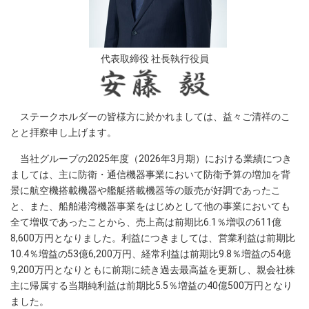
代表取締役 社長執行役員
ステークホルダーの皆様方に於かれましては、益々ご清祥のこ
とと拝察申し上げます。
当社グループの2025年度（2026年3月期）における業績につき
ましては、主に防衛・通信機器事業において防衛予算の増加を背
景に航空機搭載機器や艦艇搭載機器等の販売が好調であったこ
と、また、船舶港湾機器事業をはじめとして他の事業においても
全て増収であったことから、売上高は前期比6.1％増収の611億
8,600万円となりました。利益につきましては、営業利益は前期比
10.4％増益の53億6,200万円、経常利益は前期比9.8％増益の54億
9,200万円となりともに前期に続き過去最高益を更新し、親会社株
主に帰属する当期純利益は前期比5.5％増益の40億500万円となり
ました。