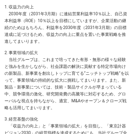
1. 収益力の向上
2030年度（2031年3月期）に連結営業利益率10％以上、自己資
本利益率（ROE）10％以上を目標にしていますが、企業活動の継
続のためはもちろん、利益率を2030年度（2031年3月期）の目標
達成に近づけるため、収益力の向上に重点を置いた事業戦略を推
進してまいります。
2. 事業領域の拡大
当社グループは、これまで培ってきた有形・無形の様々な経験
と強みを生かしながら、社会課題の解決に貢献する特定市場向け
の新製品、新事業を創出しトップに育てる“ニッチトップ戦略”を以
って、事業領域の持続的な拡大に挑戦してまいります。また、新
製品・新事業については、技術・製品サイクルが早まっている
中、競争環境の激化、研究開発費の高騰等に対応するため、グロ
ーバルな視点を持ちながら、適宜、M&Aやオープン＆クローズ戦
略も活用してまいります。
3. 経営基盤の強化
「収益力の向上」と「事業領域の拡大」を目指し、「東京計器
ビジョン2030」の経営指標を達成するためにも、当社グループ全