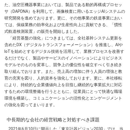
た、油空圧機器事業においては、製品である動的再構成プロセッ
サ（DAPDNA）を利用して、画像検査に用いるエッジAIシステムの
研究開発を進めております。更に、その他事業の鉄道事業におい
ては、保線業務の効率化および生産性向上に貢献できる、「慣性
式軌道検測装置」の販売を開始しました。
「経営基盤の強化」につきましては、全社基幹システム更新を
含めたDX（デジタルトランスフォーメーション）を推進し、AIや
IoTを始めとするデジタル技術を活用して、業務プロセスを改善す
るだけでなく、製品やサービスのイノベーションによりビジネス
モデルそのものを変革し、競争上の優位性を確立すべく引き続き
取り組んでおります。また、売上高の増加に伴う人員の増強と教
育の充実を図り、人的資本を強化しております。更に、本社移転
により、持続的な企業価値向上を目指し継続的な事業拡大に対応
するための環境整備を行うとともに、従業員にとって快適な職場
環境を構築し、コミュニケーションの活性化とエンゲージメント
の強化を図ってまいります。
中長期的な会社の経営戦略と対処すべき課題
2021年6月10日に開示した「東京計器ビジョン2030」では、当