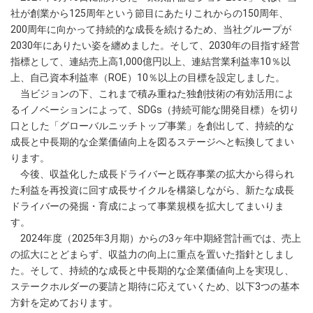
社が創業から125周年という節目にあたりこれからの150周年、
200周年に向かって持続的な成長を続けるため、当社グループが
2030年にありたい姿を纏めました。そして、2030年の目指す経営
指標として、連結売上高1,000億円以上、連結営業利益率10％以
上、自己資本利益率（ROE）10％以上の目標を設定しました。
当ビジョンの下、これまで積み重ねた独創技術の有効活用によ
るイノベーションによって、SDGs（持続可能な開発目標）を切り
口とした「グローバルニッチトップ事業」を創出して、持続的な
成長と中長期的な企業価値向上を図るステージへと転換してまい
ります。
今後、収益化した成長ドライバーと既存事業の拡大から得られ
た利益を再投資に回す成長サイクルを構築しながら、新たな成長
ドライバーの発掘・育成によって事業規模を拡大してまいりま
す。
2024年度（2025年3月期）からの3ヶ年中期経営計画では、売上
の拡大にとどまらず、収益力の向上に重点を置いた指針としまし
た。そして、持続的な成長と中長期的な企業価値向上を実現し、
ステークホルダーの要請と期待に応えていくため、以下3つの基本
方針を定めております。