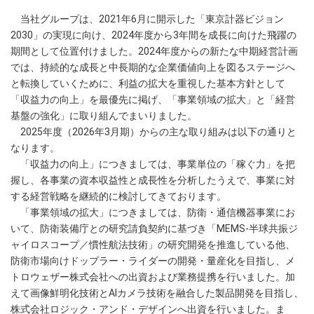
当社グループは、2021年6月に開示した「東京計器ビジョン
2030」の実現に向け、2024年度から3年間を成長に向けた飛躍の
期間として位置付けました。2024年度からの新たな中期経営計画
では、持続的な成長と中長期的な企業価値向上を図るステージへ
と転換していくために、利益の拡大を重視した基本方針として
「収益力の向上」を最優先に掲げ、「事業領域の拡大」と「経営
基盤の強化」に取り組んでまいりました。
2025年度（2026年3月期）からの主な取り組みは以下の通りと
なります。
「収益力の向上」につきましては、事業単位の「稼ぐ力」を把
握し、各事業の資本収益性と成長性を分析したうえで、事業に対
する経営戦略を継続的に検討してきております。
「事業領域の拡大」につきましては、防衛・通信機器事業にお
いて、防衛装備庁との研究請負契約に基づき「MEMS-半球共振ジ
ャイロスコープ／慣性航法技術」の研究開発を推進している他、
防衛市場向けドップラー・ライダーの開発・量産化を目指し、メ
トロウェザー株式会社への出資および業務提携を行いました。加
えて画像鮮明化技術とAIカメラ技術を融合した製品開発を目指し、
株式会社ロジック・アンド・デザインへ出資を行いました。ま