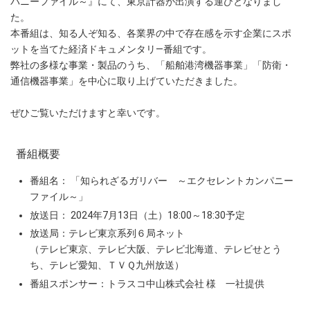
パニーファイル～』にて、東京計器が出演する運びとなりまし
た。
本番組は、知る人ぞ知る、各業界の中で存在感を示す企業にスポ
ットを当てた経済ドキュメンタリ―番組です。
弊社の多様な事業・製品のうち、「船舶港湾機器事業」「防衛・
通信機器事業」を中心に取り上げていただきました。
ぜひご覧いただけますと幸いです。
番組概要
番組名： 「知られざるガリバー ～エクセレントカンパニー
ファイル～」
放送日： 2024年7月13日（土）18:00～18:30予定
放送局：テレビ東京系列６局ネット
（テレビ東京、テレビ大阪、テレビ北海道、テレビせとう
ち、テレビ愛知、ＴＶＱ九州放送）
番組スポンサー：トラスコ中山株式会社 様 一社提供