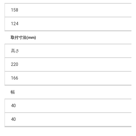
158
124
取付寸法(mm)
高さ
220
166
幅
40
40