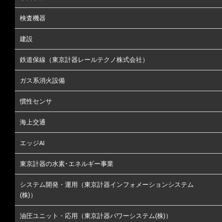
検査機器
建設
鉄道保線（東京計器レールテクノ株式会社）
ガス系消火設備
慣性センサ
海上交通
エッジAI
東京計器の水素･エネルギー事業
システム開発・運用（東京計器インフォメーションシステム
(株)）
油圧ユニット・応用（東京計器パワーシステム(株)）