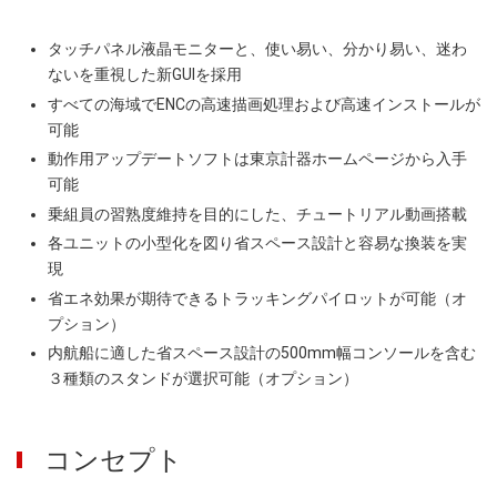
タッチパネル液晶モニターと、使い易い、分かり易い、迷わ
ないを重視した新GUIを採用
すべての海域でENCの高速描画処理および高速インストールが
可能
動作用アップデートソフトは東京計器ホームページから入手
可能
乗組員の習熟度維持を目的にした、チュートリアル動画搭載
各ユニットの小型化を図り省スペース設計と容易な換装を実
現
省エネ効果が期待できるトラッキングパイロットが可能（オ
プション）
内航船に適した省スペース設計の500mm幅コンソールを含む
３種類のスタンドが選択可能（オプション）
コンセプト