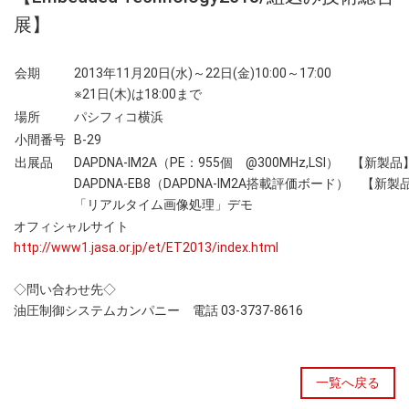
展】
会期
2013年11月20日(水)～22日(金)10:00～17:00
※21日(木)は18:00まで
場所
パシフィコ横浜
小間番号
B-29
出展品
DAPDNA-IM2A（PE：955個 @300MHz,LSI） 【新製品
DAPDNA-EB8（DAPDNA-IM2A搭載評価ボード） 【新製
「リアルタイム画像処理」デモ
オフィシャルサイト
http://www1.jasa.or.jp/et/ET2013/index.html
◇問い合わせ先◇
油圧制御システムカンパニー 電話 03-3737-8616
一覧へ戻る